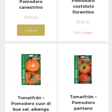
Pomodoro
Pomodoro
costoluto
canestrino
fiorentino
39,00
kr
39,00
kr
Lägg till
Slut i lager
Tomatfrön –
Tomatfrön –
Pomodoro
Pomodoro cuor di
pantano
bue sel. albenga