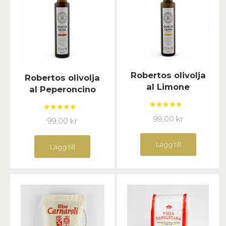
Robertos olivolja
Robertos olivolja
al Limone
al Peperoncino
Betygsatt
Betygsatt
99,00
kr
99,00
kr
5.00
av 5
5.00
av 5
Lägg till
Lägg till