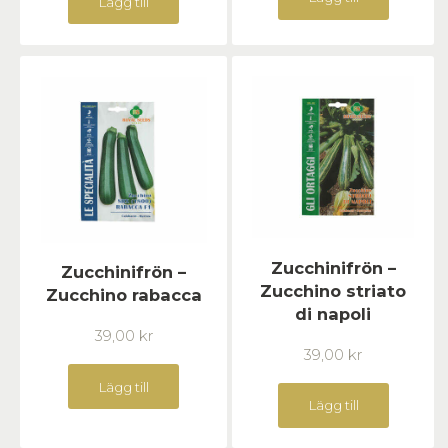
Lägg till
Zucchinifrön –
Zucchinifrön –
Zucchino striato
Zucchino rabacca
di napoli
39,00
kr
39,00
kr
Lägg till
Lägg till