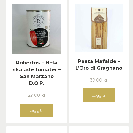
Pasta Mafalde –
Robertos – Hela
L’Oro di Gragnano
skalade tomater –
San Marzano
39,00
kr
D.O.P.
29,00
kr
Lägg till
Lägg till