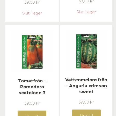
39,00
kr
39,00
kr
Slut i lager
Slut i lager
Vattenmelonsfrön
Tomatfrön –
– Anguria crimson
Pomodoro
sweet
scatolone 3
39,00
kr
39,00
kr
Lägg till