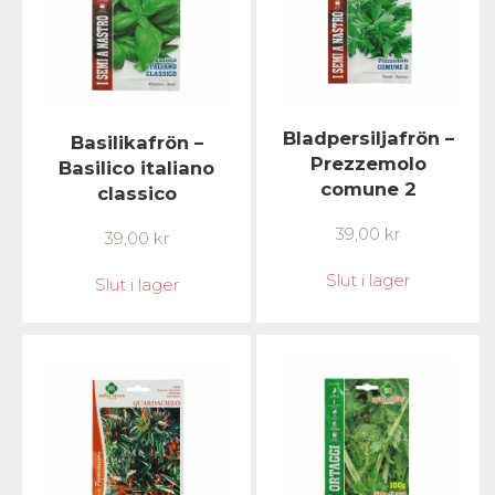
Bladpersiljafrön –
Basilikafrön –
Prezzemolo
Basilico italiano
comune 2
classico
39,00
kr
39,00
kr
Slut i lager
Slut i lager