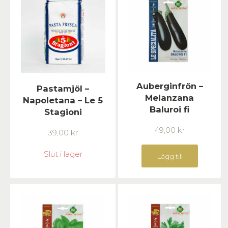
Auberginfrön –
Pastamjöl –
Melanzana
Napoletana – Le 5
Baluroi fi
Stagioni
49,00
kr
39,00
kr
Slut i lager
Lägg till