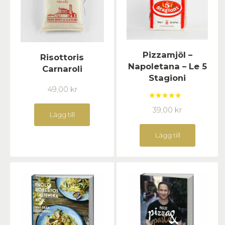
Pizzamjöl –
Risottoris
Napoletana – Le 5
Carnaroli
Stagioni
49,00
kr
Betygsatt
39,00
kr
5.00
av 5
Lägg till
Lägg till