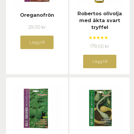
Robertos olivolja
Oreganofrön
med äkta svart
29,00
kr
tryffel
Lägg till
Betygsatt
179,00
kr
5.00
av 5
Lägg till