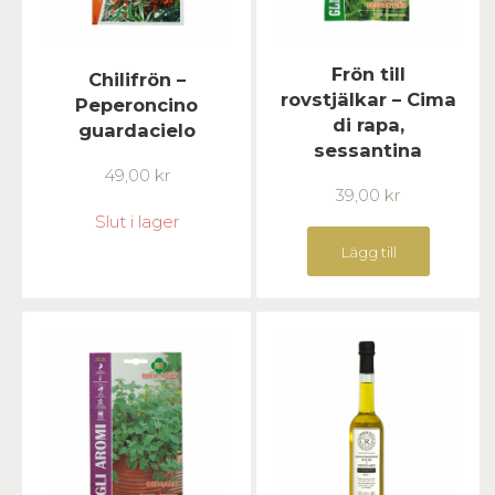
Frön till
Chilifrön –
rovstjälkar – Cima
Peperoncino
di rapa,
guardacielo
sessantina
49,00
kr
39,00
kr
Slut i lager
Lägg till