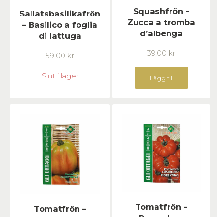
Squashfrön –
Sallatsbasilikafrön
Zucca a tromba
– Basilico a foglia
d’albenga
di lattuga
39,00
kr
59,00
kr
Slut i lager
Lägg till
Tomatfrön –
Tomatfrön –