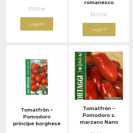
romanesco
39,00
kr
39,00
kr
Lägg till
Lägg till
Tomatfrön –
Tomatfrön –
Pomodoro s.
Pomodoro
marzano Nano
principe borghese