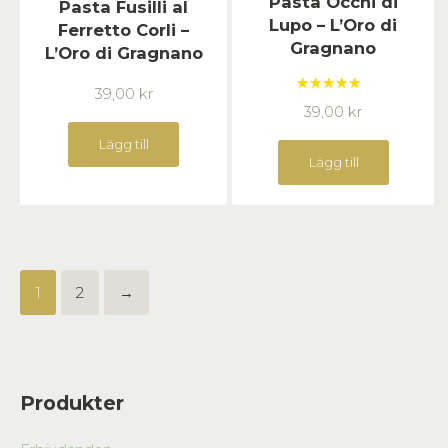
Pasta Occhi di
Pasta Fusilli al
Lupo – L’Oro di
Ferretto Corli –
Gragnano
L’Oro di Gragnano
39,00
kr
Betygsatt
39,00
kr
5.00
av 5
Lägg till
Lägg till
1
2
→
Produkter