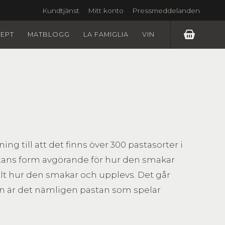
Kundtjänst
Mitt konto
Pressmeddelanden
EPT
MATBLOGG
LA FAMIGLIA
VIN
ing till att det finns över 300 pastasorter i
stans form avgörande för hur den smakar
helt hur den smakar och upplevs. Det går
lien är det nämligen pastan som spelar