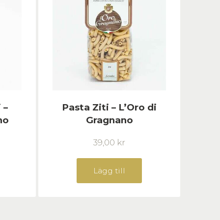
 –
Pasta Ziti – L’Oro di
no
Gragnano
39,00
kr
Lägg till