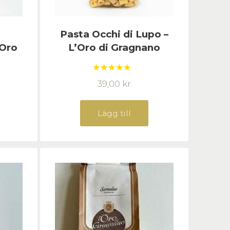
Pasta Occhi di Lupo –
’Oro
L’Oro di Gragnano
Betygsatt
39,00
kr
5.00
av 5
Lägg till