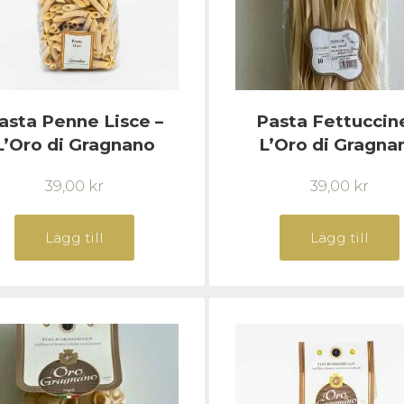
asta Penne Lisce –
Pasta Fettuccin
L’Oro di Gragnano
L’Oro di Gragna
39,00
kr
39,00
kr
Lägg till
Lägg till