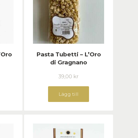
’Oro
Pasta Tubetti – L’Oro
di Gragnano
39,00
kr
Lägg till