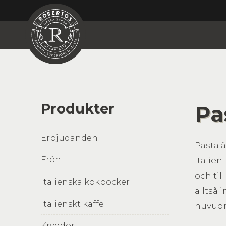
Produkter
Pa
Erbjudanden
Pasta ä
Frön
Italie
och til
Italienska kokböcker
alltså 
Italienskt kaffe
huvudr
Kryddor