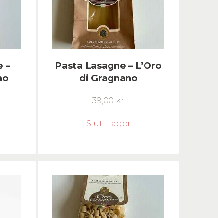
e –
Pasta Lasagne – L’Oro
no
di Gragnano
39,00
kr
Slut i lager