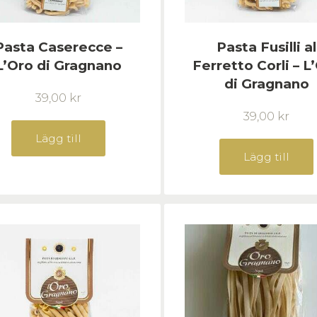
Pasta Caserecce –
Pasta Fusilli al
L’Oro di Gragnano
Ferretto Corli – L
di Gragnano
39,00
kr
39,00
kr
Lägg till
Lägg till