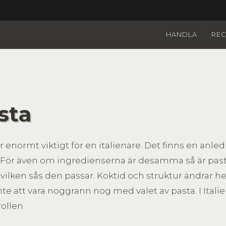
HANDLA
REC
sta
r enormt viktigt för en italienare. Det finns en anledn
n. För även om ingredienserna är desamma så är pa
l vilken sås den passar. Koktid och struktur ändrar 
inte att vara noggrann nog med valet av pasta. I Ita
ollen.