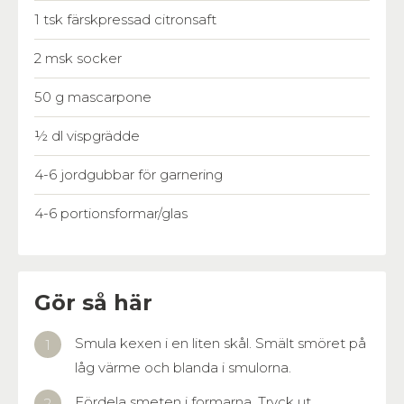
1 tsk färskpressad citronsaft
2 msk socker
50 g mascarpone
½ dl vispgrädde
4-6 jordgubbar för garnering
4-6 portionsformar/glas
Gör så här
Smula kexen i en liten skål. Smält smöret på
låg värme och blanda i smulorna.
Fördela smeten i formarna. Tryck ut