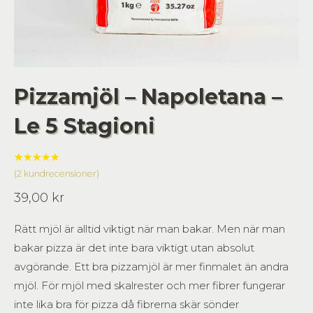
Pizzamjöl – Napoletana –
Le 5 Stagioni
Betygsatt
2
(
2
kundrecensioner)
5.00
av 5
baserat
39,00
kr
på
kundrecensioner
Rätt mjöl är alltid viktigt när man bakar. Men när man
bakar pizza är det inte bara viktigt utan absolut
avgörande. Ett bra pizzamjöl är mer finmalet än andra
mjöl. För mjöl med skalrester och mer fibrer fungerar
inte lika bra för pizza då fibrerna skär sönder