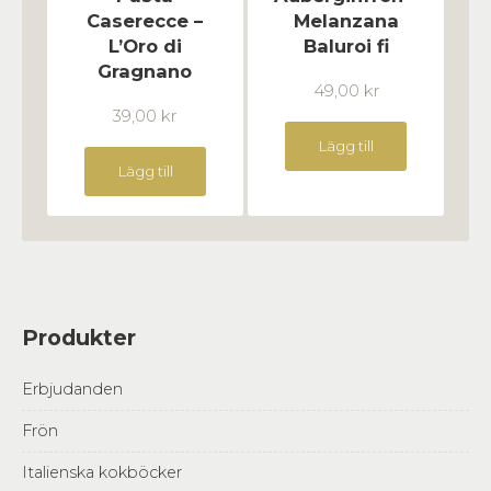
Caserecce –
Melanzana
L’Oro di
Baluroi fi
Gragnano
49,00
kr
39,00
kr
Lägg till
Lägg till
Produkter
Erbjudanden
Frön
Italienska kokböcker