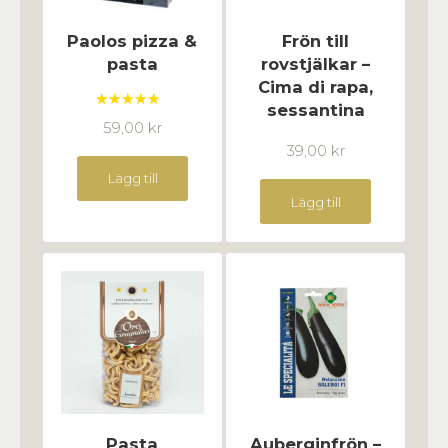
Paolos pizza &
Frön till
pasta
rovstjälkar –
Cima di rapa,
sessantina
Betygsatt
59,00
kr
5.00
av 5
39,00
kr
Lägg till
Lägg till
Pasta
Auberginfrön –