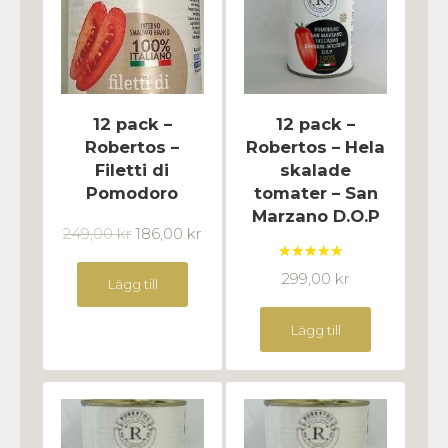
12 pack –
12 pack –
Robertos –
Robertos – Hela
Filetti di
skalade
Pomodoro
tomater – San
Marzano D.O.P
249,00
kr
186,00
kr
Betygsatt
299,00
kr
Lägg till
5.00
av 5
Lägg till