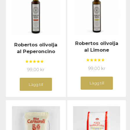
Robertos olivolja
Robertos olivolja
al Limone
al Peperoncino
Betygsatt
Betygsatt
99,00
kr
99,00
kr
5.00
av 5
5.00
av 5
Lägg till
Lägg till