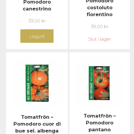
Pomodoro
Pomodoro
costoluto
canestrino
fiorentino
39,00
kr
39,00
kr
Lägg till
Slut i lager
Tomatfrön –
Tomatfrön –
Pomodoro
Pomodoro cuor di
pantano
bue sel. albenga