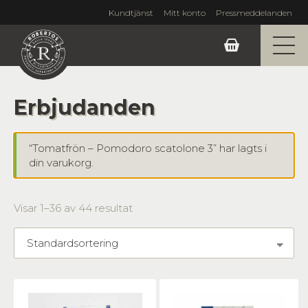
Kundtjänst
Mitt konto
Pressmeddelanden
Erbjudanden
“Tomatfrön – Pomodoro scatolone 3” har lagts i
din varukorg.
Visar 1–36 av 44 resultat