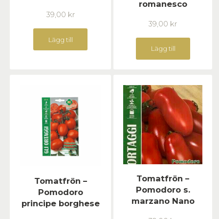
romanesco
39,00
kr
39,00
kr
Lägg till
Lägg till
Tomatfrön –
Tomatfrön –
Pomodoro s.
Pomodoro
marzano Nano
principe borghese