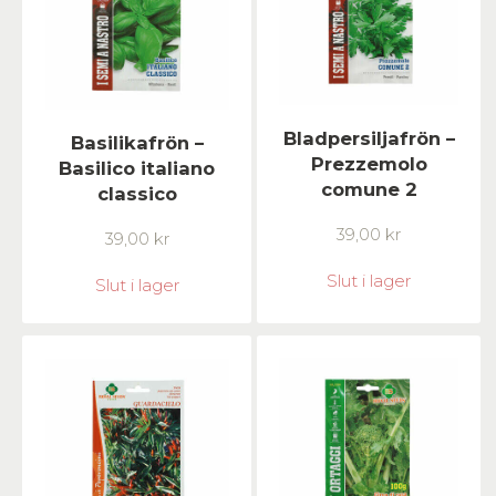
Bladpersiljafrön –
Basilikafrön –
Prezzemolo
Basilico italiano
comune 2
classico
39,00
kr
39,00
kr
Slut i lager
Slut i lager