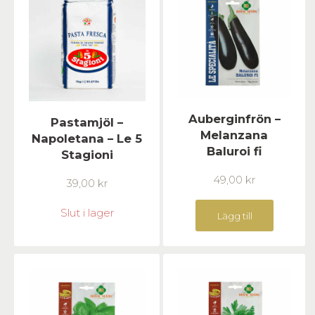
Auberginfrön –
Pastamjöl –
Melanzana
Napoletana – Le 5
Baluroi fi
Stagioni
49,00
kr
39,00
kr
Slut i lager
Lägg till