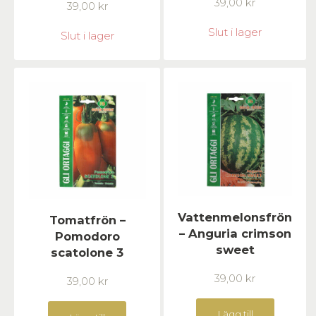
39,00
kr
39,00
kr
Slut i lager
Slut i lager
Vattenmelonsfrön
Tomatfrön –
– Anguria crimson
Pomodoro
sweet
scatolone 3
39,00
kr
39,00
kr
Lägg till