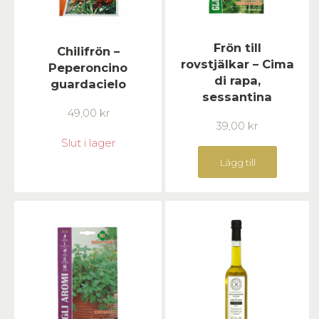
Frön till
Chilifrön –
rovstjälkar – Cima
Peperoncino
di rapa,
guardacielo
sessantina
49,00
kr
39,00
kr
Slut i lager
Lägg till