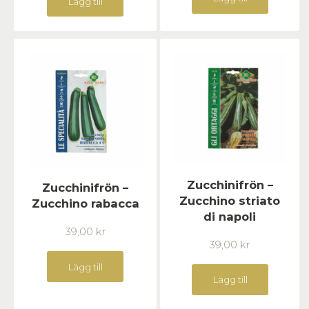
Lägg till
Zucchinifrön –
Zucchinifrön –
Zucchino striato
Zucchino rabacca
di napoli
39,00
kr
39,00
kr
Lägg till
Lägg till