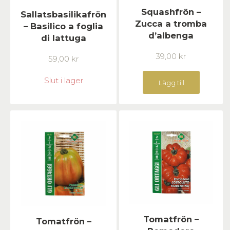
Squashfrön –
Sallatsbasilikafrön
Zucca a tromba
– Basilico a foglia
d’albenga
di lattuga
39,00
kr
59,00
kr
Slut i lager
Lägg till
Tomatfrön –
Tomatfrön –