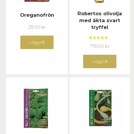
Robertos olivolja
Oreganofrön
med äkta svart
29,00
kr
tryffel
Lägg till
Betygsatt
179,00
kr
5.00
av 5
Lägg till