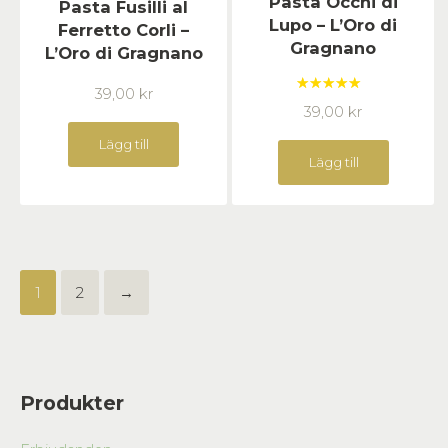
Pasta Occhi di
Pasta Fusilli al
Lupo – L’Oro di
Ferretto Corli –
Gragnano
L’Oro di Gragnano
39,00
kr
Betygsatt
39,00
kr
5.00
av 5
Lägg till
Lägg till
1
2
→
Produkter