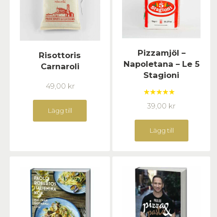
Pizzamjöl –
Risottoris
Napoletana – Le 5
Carnaroli
Stagioni
49,00
kr
Betygsatt
39,00
kr
5.00
av 5
Lägg till
Lägg till