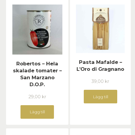
Pasta Mafalde –
Robertos – Hela
L’Oro di Gragnano
skalade tomater –
San Marzano
39,00
kr
D.O.P.
29,00
kr
Lägg till
Lägg till